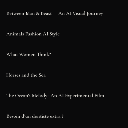
Between Man & Beast — An AI Visual Journey
▶
Animals Fashion AI Style
▶
What Women Think?
▶
Horses and the Sea
▶
The Ocean's Melody : An AI Experimental Film
▶
Besoin d'un dentiste extra ?
▶