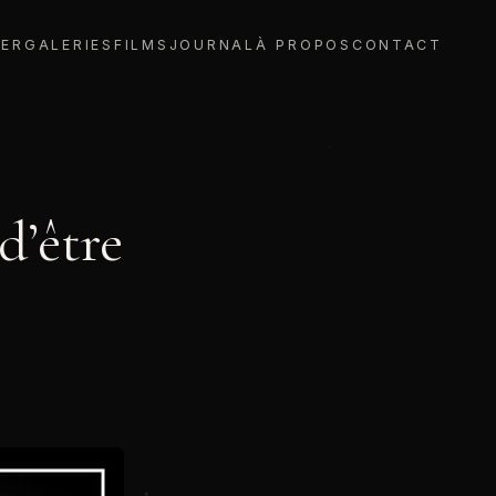
IER
GALERIES
FILMS
JOURNAL
À PROPOS
CONTACT
d’être