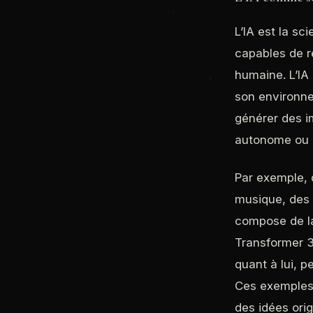
L’IA est la s
capables de r
humaine. L’IA
son environnem
générer des i
autonome ou en
Par exemple, 
musique, des i
compose de la
Transformer 3)
quant à lui, 
Ces exemples 
des idées orig