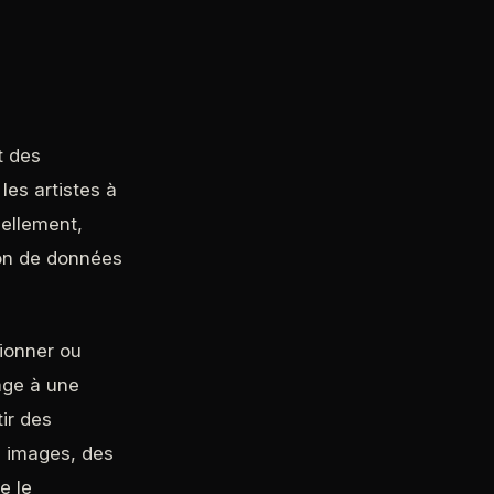
t des
les artistes à
uellement,
ion de données
sionner ou
age à une
ir des
 images, des
e le