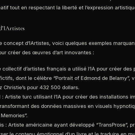
tif tout en respectant la liberté et l’expression artistiqu
d’IArtistes
 le concept d’IArtistes, voici quelques exemples marquant
 pour créer des œuvres d’art innovantes :
collectif d’artistes français a utilisé l’IA pour créer des 
ictifs, dont le célèbre “Portrait of Edmond de Belamy”, 
 Christie’s pour 432 500 dollars.
 : Artiste turc utilisant l’IA pour créer des installations 
 transformant des données massives en visuels hypnot
 Memories”.
s : Artiste américaine ayant développé “TransProse”, pro
yser le contenu émotionnel d’un livre et le traduire en m