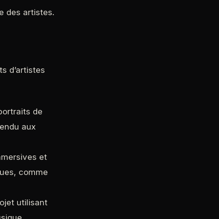
e des artistes.
s d’artistes
portraits de
vendu aux
immersives et
iques, comme
jet utilisant
usique.