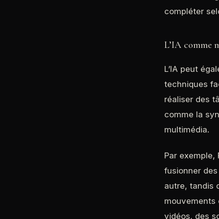
compléter selo
L’IA comme m
L’IA peut éga
techniques fac
réaliser des t
comme la synt
multimédia.
Par exemple, 
fusionner des
autre, tandis
mouvements du
vidéos, des so