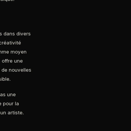
s dans divers
créativité
 comme moyen
 offre une
r de nouvelles
ible.
pas une
e pour la
un artiste.