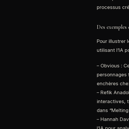
processus créa
Des exemples 
Pour illustrer
utilisant l’IA
– Obvious : Ce 
personnages f
enchères chez
– Refik Anadol
interactives,
dans “Melting
– Hannah Davi
l’IA pour anal