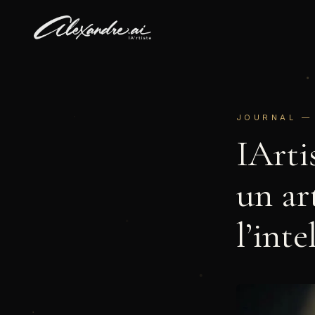
JOURNAL 
IArti
un ar
l’inte