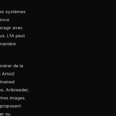
 des systèmes
gence
eragir avec
us. L’IA peut
 manière
nérer de la
 Artist)
trained
es. Artbreeder,
utres images.
 proposant
ier ou